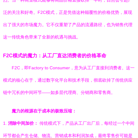
烈。当一种商业模式能够将商品价格直接砍掉一半时，自然会引起广
泛的关注和好奇。F2C模式，正是凭借这种颠覆性的价格优势，展现
出了强大的市场魔力。它不仅重塑了产品的流通路径，也为销售代理
这一传统角色带来了全新的机遇与挑战。
F2C模式的魔力：从工厂直达消费者的价格革命
F2C，即Factory to Consumer，意为从工厂直接到消费者。这一
模式的核心在于，通过数字化平台和技术手段，彻底砍掉了传统供应
链中冗长的中间环节——如多层代理商、分销商和零售商。
魔力的根源在于成本的极致压缩：
1.
消除中间加价：
传统模式下，产品从工厂出厂后，每经过一个中间
环节都会产生仓储、物流、营销成本和利润加成，最终零售价可能是