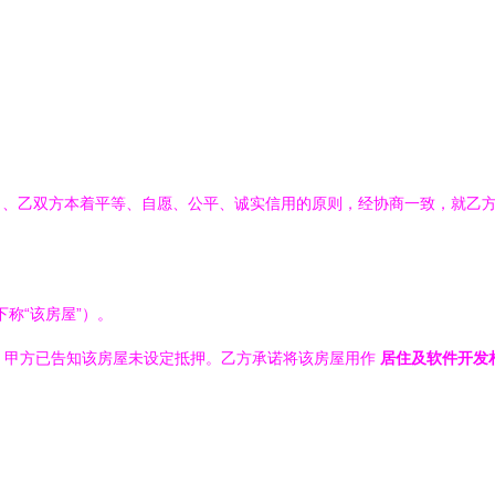
甲、乙双方本着平等、自愿、公平、诚实信用的原则，经协商一致，就乙
下称“该房屋”）。
，甲方已告知该房屋未设定抵押。乙方承诺将该房屋用作
居住及软件开发