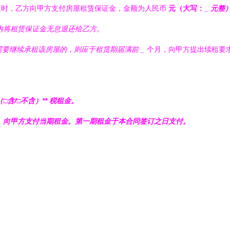
屋时，乙方向甲方支付房屋租赁保证金，金额为人民币
元（大写：
_ 元
内将租赁保证金无息退还给乙方。
方需要继续承租该房屋的，则应于租赁期届满前
_
个月，向甲方提出续租要
（□含/□不含）** 税租金。
）向甲方支付当期租金。第一期租金于本合同签订之日支付。