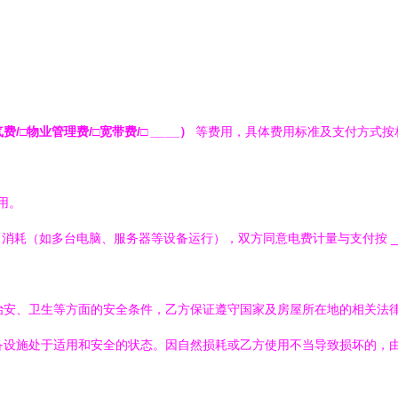
气费/□物业管理费/□宽带费/□
_
_
__）
等费用，具体费用标准及支付方式按
用。
力消耗（如多台电脑、服务器等设备运行），双方同意电费计量与支付按
、治安、卫生等方面的安全条件，乙方保证遵守国家及房屋所在地的相关法
设备设施处于适用和安全的状态。因自然损耗或乙方使用不当导致损坏的，