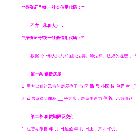
**身份证号/统一社会信用代码：**
乙方（承租人）：
**身份证号/统一社会信用代码：**
根据《中华人民共和国民法典》等法律、法规的规定，
第一条 租赁房屋
1. 甲方出租给乙方的房屋位于
市
区
路
号
小区
栋
单元
室（
2. 该房屋建筑面积
__ 平方米，房屋用途为
住宅
。乙方确认
第二条 租赁期限及交付
1. 租赁期限自
年
月
日起至
年
月
日止，共计
个月。