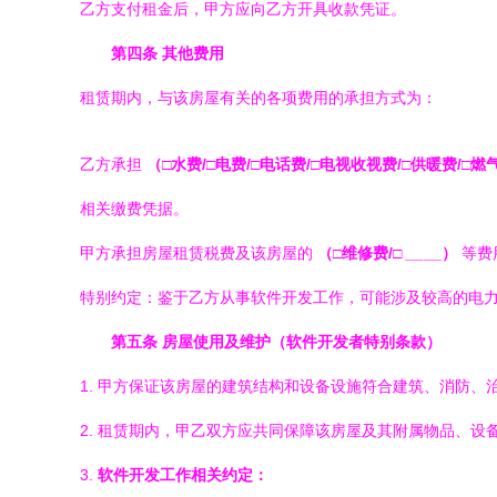
乙方支付租金后，甲方应向乙方开具收款凭证。
第四条 其他费用
租赁期内，与该房屋有关的各项费用的承担方式为：
乙方承担
（□水费/□电费/□电话费/□电视收视费/□供暖费/□燃
相关缴费凭据。
甲方承担房屋租赁税费及该房屋的
（□维修费/□
_
_
__）
等费
特别约定：鉴于乙方从事软件开发工作，可能涉及较高的电
第五条 房屋使用及维护（软件开发者特别条款）
1. 甲方保证该房屋的建筑结构和设备设施符合建筑、消防
2. 租赁期内，甲乙双方应共同保障该房屋及其附属物品、
3.
软件开发工作相关约定：