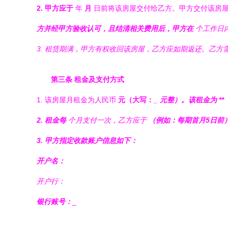
2. 甲方应于
年
月
日前将该房屋交付给乙方。甲方交付该房
方并经甲方验收认可，且结清相关费用后，甲方在
个工作日
3. 租赁期满，甲方有权收回该房屋，乙方应如期返还。乙
第三条 租金及支付方式
1. 该房屋月租金为人民币
元（大写：
_ 元整）。该租金为 **
2. 租金每
个月支付一次，乙方应于
（例如：每期首月5日前
3. 甲方指定收款账户信息如下：
开户名：
开户行：
银行账号：
_