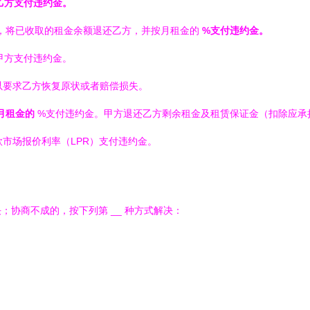
乙方支付违约金。
，将已收取的租金余额退还乙方，并按月租金的
%支付违约金。
甲方支付违约金。
以要求乙方恢复原状或者赔偿损失。
月租金的
%支付违约金。甲方退还乙方剩余租金及租赁保证金（扣除应承
款市场报价利率（LPR）支付违约金。
决；协商不成的，按下列第
__ 种方式解决：