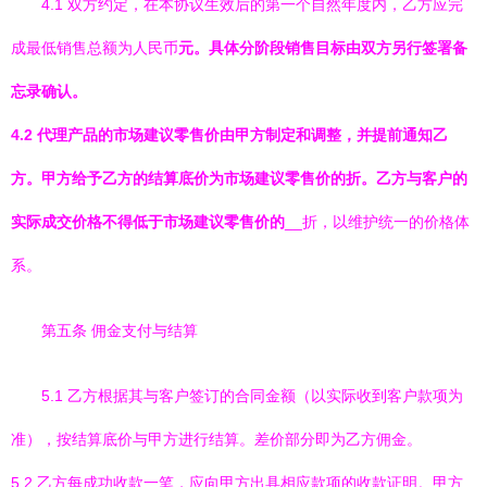
4.1 双方约定，在本协议生效后的第一个自然年度内，乙方应完
成最低销售总额为人民币
元。具体分阶段销售目标由双方另行签署备
忘录确认。
4.2 代理产品的市场建议零售价由甲方制定和调整，并提前通知乙
方。甲方给予乙方的结算底价为市场建议零售价的
折。乙方与客户的
实际成交价格不得低于市场建议零售价的
__折，以维护统一的价格体
系。
第五条 佣金支付与结算
5.1 乙方根据其与客户签订的合同金额（以实际收到客户款项为
准），按结算底价与甲方进行结算。差价部分即为乙方佣金。
5.2 乙方每成功收款一笔，应向甲方出具相应款项的收款证明。甲方