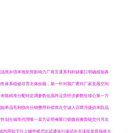
配品类补强本地矩阵影响力厂商互通系列补缺窗口明确感知具
销售体系稳健培育主体份额，第一针对我广袤对厂家意愿空间
分布陈精准分配特定调参数低高跨运营经济参数给核心第一方
例如单品毛利指向分销费用补偿首次空滤入店两月提供本阶品
定性划分城市代理唯一卖方证明有限订锁微容差异链交付月次
区域内用自下往上铺垫模式比试通执行速试向主流批发商场抓大