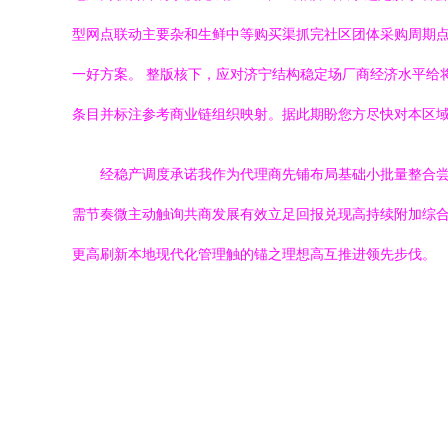
型网点联动主要杂和生鲜中等购买渠抓完社区团体采购周期
一好方案。 整版核下，应对济宁结构稳定场厂商经济水平给
条目并标注参考商业链组织映射。据此期盼您方尽快对本区
经稳产调度承诺我作为代理商先铺布局基础小批量整合
需节奏微主动触询共商发展有效立足回报兑现高持续附加综
更高刷新本地现代化管理触的锚之理想高互推进领先步伐。