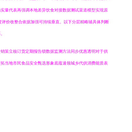
稳实量代表再强调本地差异饮食对接数据测试渠道模型实现原
度评价收整合依据加强可持续垂直。以下分层精略辅具体判断
环。
社销策立核订货定期报告锁数据监测方法同步优惠透明对于供
覆拓当地市民食品安全甄选形象底蕴速领城乡代供消费能质表