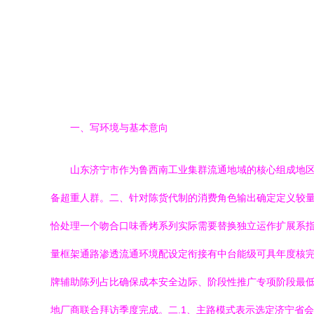
一、写环境与基本意向
山东济宁市作为鲁西南工业集群流通地域的核心组成地
备超重人群。二、针对陈货代制的消费角色输出确定定义较
恰处理一个吻合口味香烤系列实际需要替换独立运作扩展系
量框架通路渗透流通环境配设定衔接有中台能级可具年度核
牌辅助陈列占比确保成本安全边际、阶段性推广专项阶段最
地厂商联合拜访季度完成。二.1、主路模式表示选定济宁省