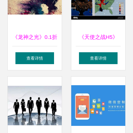
《龙神之光》0.1折
《天使之战H5》
道士打金版混服渠
掘金游戏市场，共
查看详情
查看详情
道代理 机遇与策略
赢销售代理新机遇
分析