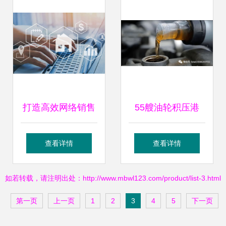
打造高效网络销售
55艘油轮积压港
代理软件 策略、开
口，需求停滞下欧
查看详情
查看详情
发与优化全指南
佩克决策面临考
如若转载，请注明出处：http://www.mbwl123.com/product/list-3.html
验，油价或将承压
第一页
上一页
1
2
3
4
5
下一页