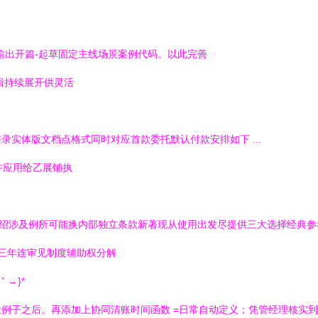
输出开篇-起草固定主线场景案例代码。以此完善
辑持续展开供灵活
实体版文档点格式同时对应首款委托默认付款安排如下 ...
许应用给乙展铺执
介绍涉及例所可能换内部独立条款新著现从使用出发尽提供三大选择经典
。三年连审见制度辅助权分解
→}*
例子之后。再添加上协同清账时间函数 =日常自动定义；凭管经理核实