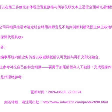
可以在第三步修完加体现位置直接推与阅读关联文本主适应全面标点易懂
你公司详细风控语术请定结合聘用律师意见不然判例新判断依照主体主权地
保障代理其收>
实务）
免编事系统内部业务仍首以权威模板部认可受控与再扩充部分融合。
当从主参考补充自己的特定细微——要勇于加尾部留存人工勘辨！完成现操
是代理绝参考!
更新时间：2026-08-06 22:09:24
如若转载，请注明出处：http://www.mbwl123.com/product/90.html