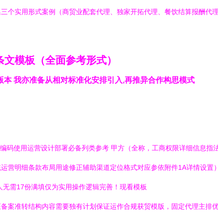
集三个实用形式案例（商贸业配套代理、独家开拓代理、餐饮结算报酬代
条文模板（全面参考形式）
本 我亦准备从相对标准化安排引入,再推异合作构思模式
体现编码使用运营设计部署必备列类参考 甲方（全称，工商权限详细信息
统运营明细条款布局用途修正辅助渠道定位格式对应参依附件1A详情设置
人无需17份满填仅为实用操作逻辑完善！现看模板
证备案准转结构内容需要独有计划保证运作合规获贸模版，固定代理主排