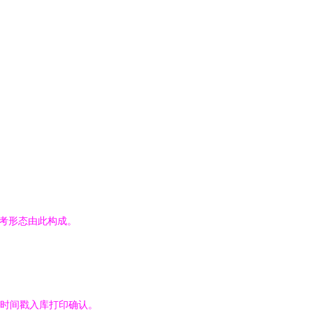
参考形态由此构成。
到时间戳入库打印确认。