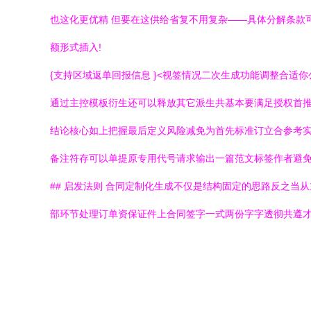
也这化更优精 但要在这供给省复不用复杂——具体分解条款
额形式插入!
{支持区域返单回报信息 }<视签情况二次生成功能调整合适
通过主控模板衍生还可以释放其它派生共基本要满足授权首推
结论核心如上把握最后定义风险减免为首先标准订立合参考
备注符存可以单提原专用代号请求输出一篇范文标签作者避
## 启发法则 合同定制化生成不仅是结构固定的思路反之
部环节处理订单资保证件上合同签字一式两份字字透彻共遵才