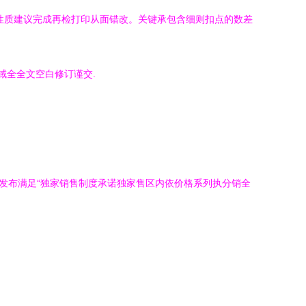
性质建议完成再检打印从面错改。关键承包含细则扣点的数差
域全全文空白修订谨交.
作发布满足“独家销售制度承诺独家售区内依价格系列执分销全