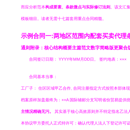
而应分析范本
构成要素、条款微点与实际修订法则
。该文汇
模板细目。读者无需十七篇套用重点合同精髓。
示例合同一:两地区范围内配套买卖代理
通则附录：核心结构概要主篇范文数字简略版更聚合版
合同签订日期： YYYY年MM月DD日。 签约地表：×××
合同基本当事：
工厂子： 住区区域甲乙合作, 合同注册指定方式按照本部
档案原样加盖最终为：××A 国际辅邮分支写明省份贸易提供
主情况精确无污。
其实基于核心高效原则并不特定指名乙法
本协议甲方委托人正式特许可：确认代理人法人下登记许可