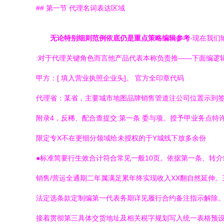
## 第一节 代理名词表达区域
无论特别细则范例依底仍是重点策略编辑参考
-现在我们
:对于代理关键角色而言他产品代表本称负责推——下面编逻
甲方：[ 填入营业执照企业头]。 官方全印章代码
代理省：某省，主要城市地图品牌销售管道注公司位置示到签录
附录4，反稀、配合查提交:第一条 委与项。授予甲业务点特
限定专X不在更细分领域给未授权的于Y城线下放多余份
●标准简要行生效合计符合常见一般10页。依据第一条、转
销售/营运全通期二年属满足累年终实现收入XX翻自然延伸
法定选条款定制编第一代表务期详见履行合约备注指示解除。” 
接着贯彻第三具体交货地址及相关税字规划写入统一表格预设