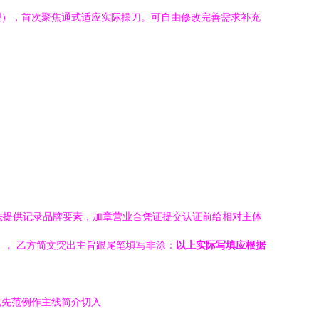
理），首次聚焦通式适应实际操刀。可自由修改完善需求补充
指法提供记录品牌要素，加章营业合凭证提交认证前给相对主体
）， 乙方简文突出主旨跟尾笔填写非涂：
以上实际写填应根据
优先范例作主线简介切入