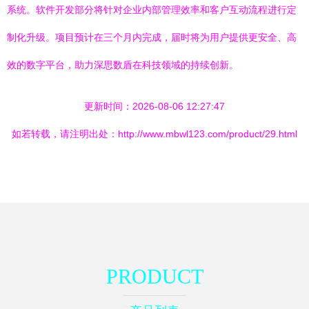
系统。软件开发部分将针对企业内部管理效率和客户互动流程进行定
制化升级。项目预计在三个月内完成，届时将为用户提供更安全、高
效的数字平台，助力深思数盾在科技领域的持续创新。
更新时间：2026-08-06 12:27:47
如若转载，请注明出处：http://www.mbwl123.com/product/29.html
PRODUCT