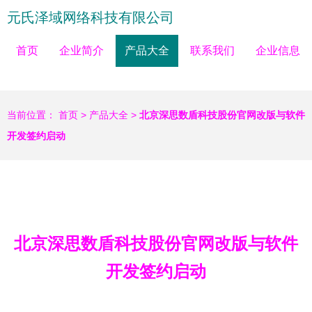
元氏泽域网络科技有限公司
首页
企业简介
产品大全
联系我们
企业信息
当前位置：
首页
>
产品大全
>
北京深思数盾科技股份官网改版与软件
开发签约启动
北京深思数盾科技股份官网改版与软件
开发签约启动